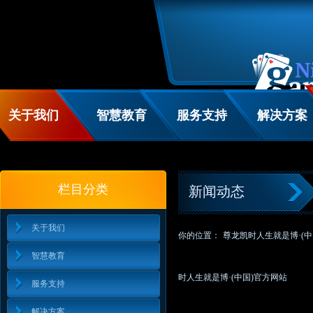
关于我们
智慧教育
服务支持
解决方案
栏目分类
新闻动态
关于我们
你的位置：
尊龙凯时人生就是博·(中
智慧教育
时人生就是博·(中国)官方网站
服务支持
解决方案