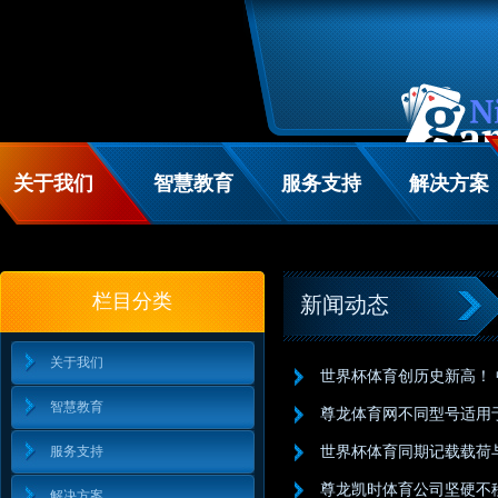
关于我们
智慧教育
服务支持
解决方案
栏目分类
新闻动态
关于我们
世界杯体育创历史新高！ 
智慧教育
尊龙体育网不同型号适用于
服务支持
世界杯体育同期记载载荷与
尊龙凯时体育公司坚硬不移
解决方案