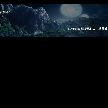
方网
友情链接：
Powered by
尊龙凯时人生就是博·