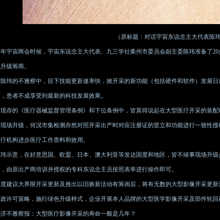
（原标题：对话宇宙东说念主大代表陈
本年宇宙两会时候，宇宙东说念主大代表、九三学社衢州市委员会副主委陈玮准备了2
色升级筹商。
在陈玮的不雅察中，目下技能更新速率快，掀开采的新功能（包括硬件和软件）发展日
时，患者不成享受到最新的科技发展效果。
在现存的《医疗器械监督管理条例》和下位条例中，皆莫得说起在大型医疗开采的装配
行现场升级，何况市集检测亦然对照开采出产时对应注册证的竖立和功能进行一致性搜
医疗机构进步医疗工作质料和效用。
陈玮示意，在好意思国、欧盟、日本、澳大利亚等发达国度和地区，皆不竣事现场升级
目，由原出产商培训并授权的专科东说念主员按照表率进行操作即可。
国度建议大界限开采更新及推出以旧换新活动有筹画后，将有无数的大型影像开采更新
行政许可策略，施行绿色升级样式，企业开展本人品牌的大型医学影像开采及部件轮回
经济不雅察报：大型医疗影像开采的寿命一般是几年？