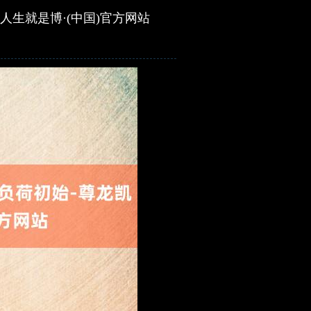
生就是博·(中国)官方网站