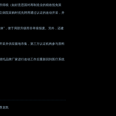
所得税（如好意思国对再制造业的税收抵免策
立病院采购时优先聘用通过认证的改动开采，并
磁体”，便于局部升级而非举座报废。另外，还建
开采并供应腹地市集，第三方认证机构参与质料
请托品牌厂家进行改动工作后重新回到医疗系统
尊龙凯