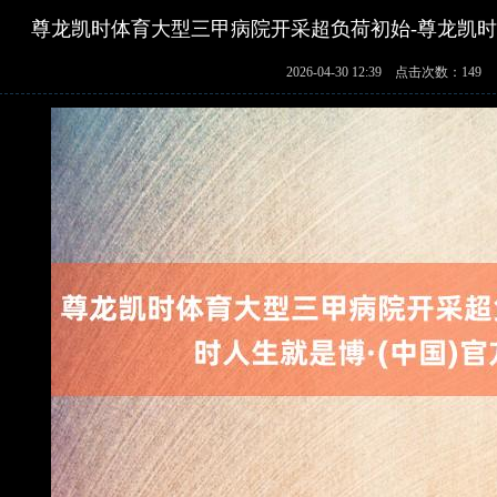
尊龙凯时体育大型三甲病院开采超负荷初始-尊龙凯时人
2026-04-30 12:39 点击次数：149