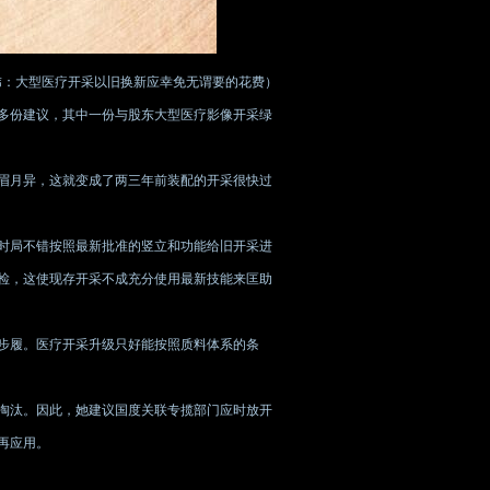
玮：大型医疗开采以旧换新应幸免无谓要的花费）
0多份建议，其中一份与股东大型医疗影像开采绿
眉月异，这就变成了两三年前装配的开采很快过
时局不错按照最新批准的竖立和功能给旧开采进
检，这使现存开采不成充分使用最新技能来匡助
步履。医疗开采升级只好能按照质料体系的条
淘汰。因此，她建议国度关联专揽部门应时放开
再应用。