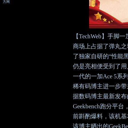
方网
【TechWeb】手
商场上占据了弹丸之地
了独家自研的“性能
仍是亮相便受到了用
一代的一加Ace 
稀有码博主进一步带
据数码博主最新发布的
Geekbench跑分
前斟酌爆料，该机基
该博主晒出的Geek